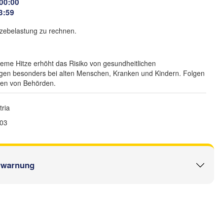
(Kremenchuk)
 00:00
3:59
Кропивницький

UKRAINE
Дніпро

ці

(Kropyvnytskyi)
(Dnipro)
vtsi)
itzebelastung zu rechnen.
Кривий Ріг

(Kryvyi Rih)
REPUBLIK 

me Hitze erhöht das Risiko von gesundheitlichen
Миколаїв

Мелітополь
MOLDAU
Chișinău
(Mykolaiv)
ngen besonders bei alten Menschen, Kranken und Kindern. Folgen
(Melitopo
Одеса

sen von Behörden.
(Odesa)
ria
Galați
:03
Севастополь

(Sevastopol)
rești
Constanța
rwarnung
Варна

(Varna)