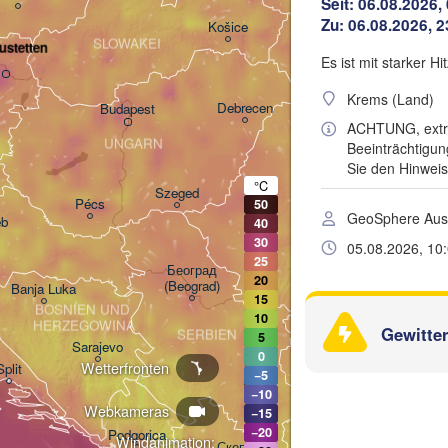
Seit: 06.08.2026,
(Ivano-Frankivsk)
Zu: 06.08.2026, 2
Košice
Чернів
SLOWAKEI
ustetten
(Cherni
Es ist mit starker H
Krems (Land)
Debrecen
Budapest
H
ACHTUNG, extre
UNGARN
Beeinträchtigu
Cluj-Napoca
Sie den Hinwei
°C
Szeged
Pécs
50
GeoSphere Aust
eb
Sibiu
40
Brașov
RUMÄNIEN
30
05.08.2026, 10
25
Београд

20
(Beograd)
Banja Luka
15
Bucu
BOSNIEN UND 

Craiova
10
HERZEGOWINA
Gewitte
SERBIEN
5
Sarajevo
0
Плевен

Ниш

Wetterfronten
Split
(Pleven)
−5
(Niš)
−10
София

Webkameras
−15
(Sofia)
BULGARIEN
−20
Podgorica
Пловдив

Windanimation:
Скопје
