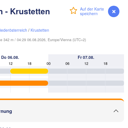
Смоленск

 - Krustetten
(Smolensk)
Anmelden
Premium
myVentusky
Vorhersage
Мінск

Магілёў

(Minsk)
(Mahilioŭ)
iederösterreich
/
Krustetten
Брянск

BELARUS
Бабруйск

öhe 342 m / 04:29 06.08.2026, Europe/Vienna (UTC+2)
вічы

(Bryansk)
О
(Babrujsk)
avičy)
Салігорск

(O
(Salihorsk)
Гомель

Do 06.08.
Fr 07.08.
(Homieĺ)
ск

Мазыр

12
18
00
06
12
18
nsk)
(Mazyr)
К
(
Чернігів

(Chernihiv)
Суми

(Sumy)
вне

Київ

ivne)
Житомир

(Kyiv)
(Zhytomyr)
Х
(K
rnung
Полтава

Черкаси

Хмельницький

(Poltava)
Вінниця

(Cherkasy)
(Khmelnytskyi)
Кременчук

(Vinnytsia)