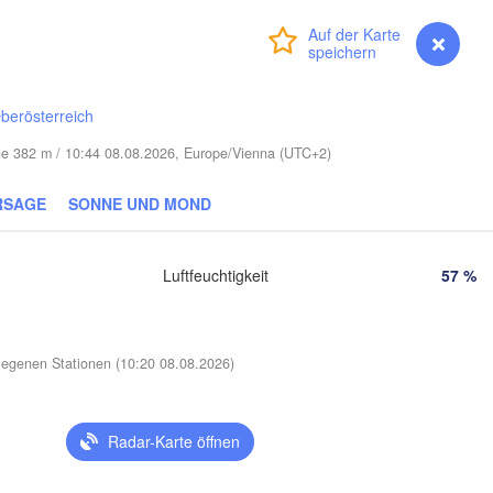
Смоленск

(Smolensk)
Vilnius
Anmelden
Premium
myVentusky
Vorhersage
Мінск

Магілёў

(Minsk)
(Mahilioŭ)
berösterreich
Брянск
BELARUS
Бабруйск

öhe 382 m / 10:44 08.08.2026, Europe/Vienna (UTC+2)
Баранавічы

(Bryans
(Babrujsk)
(Baranavičy)
Салігорск

(Salihorsk)
RSAGE
SONNE UND MOND
Гомель

(Homieĺ)
Пінск

Мазыр

(Pinsk)
(Mazyr)
Luftfeuchtigkeit
57 %
Чернігів

(Chernihiv)
Су
(S
Рівне

egenen Stationen (10:20 08.08.2026)
Київ

(Rivne)
Житомир

(Kyiv)
(Zhytomyr)
Полтав
Radar-Karte öffnen
Черкаси

Хмельницький

(Polta
Вінниця

(Cherkasy)
(Khmelnytskyi)
Кременчук

(Vinnytsia)
ківськ
