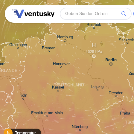
Rostock
Hamburg
Szczeci
H
Groningen
Bremen
Berlin
dam
Hannover
ERLANDE
Zi
DEUTSCHLAND
Leipzig
Kassel
Dresden
Köln
Frankfurt am Main
Praha
TSC
Nürnberg
Temperatur