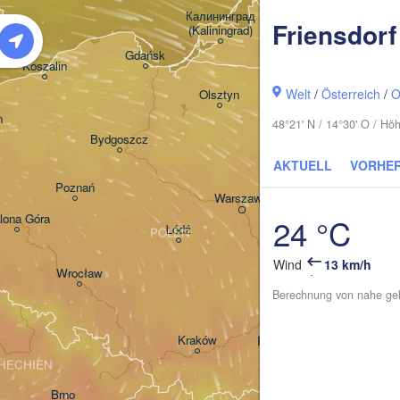
Калининград

Friensdorf
(Kaliningrad)
Gdańsk
Koszalin
Гродна

Welt
/
Österreich
/
O
Olsztyn
(Hrodna)
n
48°21' N / 14°30' O / H
Bydgoszcz
AKTUELL
VORHE
Poznań
Брэст

Warszawa
(Brest)
elona Góra
24 °C
Łódź
POLEN
Lublin
Wind
13 km/h
Wrocław
Berechnung von nahe gel
Львів

Kraków
Rzeszów
(Lviv)
HECHIEN
Brno
Івано-Фран