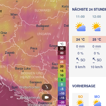
(Ivano-Fra
Košice
NÄCHSTE 24 STUND
SLOWAKEI
f
Wien
11:00
12:00
Debrecen
Budapest
Graz
UNGARN
Cluj-Napoca
24 °C
25 °C
°C
T
Szeged
0 mm
0 mm
Pécs
50
Zagreb
Sibiu
0 %
0 %
40
RU
30
SO
SO
25
Београд

20
9 km/h
10 km/h
IEN
(Beograd)
Banja Luka
15
BOSNIEN UND 

Craiova
10
HERZEGOWINA
SERBIEN
5
Sarajevo
0
Плевен
VORHERSAGE
Ниш

Wetterfronten
Split
(Pleve
−5
(Niš)
−10
София

SO
MO
Webkameras
−15
(Sofia)
BUL
−20
Podgorica
Пловд
Windanimation:
Скопје
