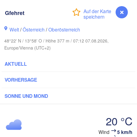
Koszalin
Rostock
Gfehret
Hamburg
Szczecin
Bydgoszcz
Welt
/
Österreich
/
Oberösterreich
en
48°22' N / 13°58' O / Höhe 377 m / 07:12 07.08.2026,
Berlin
Poznań
Hannover
Europe/Vienna (UTC+2)
Zielona Góra
AKTUELL
DEUTSCHLAND
Leipzig
Kassel
Wrocław
Dresden
VORHERSAGE
SONNE UND MOND
am Main
Praha
TSCHECHIEN
Nürnberg
Brno
20 °C
ttgart
SLO
Wind
5 km/h
Gfehret
Wien