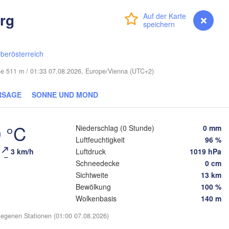
Смоленск

rg
(Smolensk)
Anmelden
Premium
myVentusky
Vorhersage
Vilnius
Мінск

Магілёў

(Minsk)
(Mahilioŭ)


berösterreich
a)
BELARUS
öhe 511 m / 01:33 07.08.2026, Europe/Vienna (UTC+2)
Бабруйск

Баранавічы

(
(Babrujsk)
(Baranavičy)
Салігорск

(Salihorsk)
RSAGE
SONNE UND MOND
Гомель

(Homieĺ)
Пінск

Мазыр

(Pinsk)
(Mazyr)
 °C
Niederschlag (0 Stunde)
0 mm
Чернігів

Luftfeuchtigkeit
96 %
(Chernihiv)
3 km/h
Luftdruck
1019 hPa
Schneedecke
0 cm
Рівне

Київ

Sichtweite
13 km
(Rivne)
Житомир

(Kyiv)
Bewölkung
100 %
(Zhytomyr)
в

Wolkenbasis
140 m
iv)
Черкаси

Хмельницький

egenen Stationen (01:00 07.08.2026)
Вінниця

(Cherkasy)
(Khmelnytskyi)
Кременчук
(Vinnytsia)
о-Франківськ
