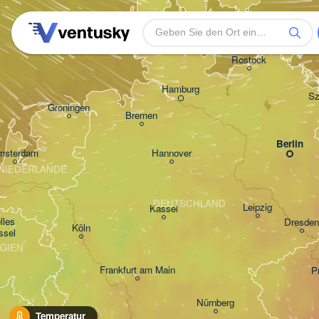
Rostock
Hamburg
Sz
Groningen
Bremen
Berlin
msterdam
Hannover
NIEDERLANDE
DEUTSCHLAND
Leipzig
Kassel
les 

Dresden
Köln
ssel
LGIEN
Frankfurt am Main
P
Nürnberg
Temperatur