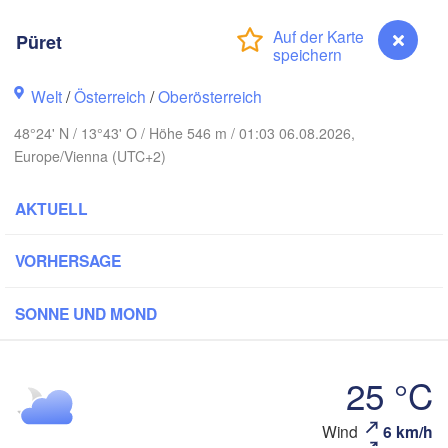
Gda
Koszalin
Rostock
Püret
Hamburg
Szczecin
Bydgoszc
Welt
/
Österreich
/
Oberösterreich
men
48°24' N / 13°43' O / Höhe 546 m / 01:03 06.08.2026,
Berlin
Poznań
Hannover
Europe/Vienna (UTC+2)
Zielona Góra
AKTUELL
DEUTSCHLAND
Leipzig
Kassel
Wrocław
Dresden
VORHERSAGE
SONNE UND MOND
 am Main
Praha
TSCHECHIEN
Nürnberg
25 °C
Brno
tuttgart
Püret
Wind
6 km/h
SL
Wien