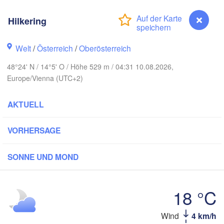
Gdańs
Koszalin
Rostock
Hilkering
Hamburg
Szczecin
Bydgoszcz
Welt
/
Österreich
/
Oberösterreich
n
48°24' N / 14°5' O / Höhe 529 m / 04:31 10.08.2026,
Berlin
Poznań
Hannover
Europe/Vienna (UTC+2)
Zielona Góra
P
AKTUELL
DEUTSCHLAND
Leipzig
assel
Wrocław
Dresden
VORHERSAGE
SONNE UND MOND
m Main
Praha
TSCHECHIEN
Nürnberg
18 °C
Brno
tgart
Hilkering
Wind
4 km/h
SLOW
Wien