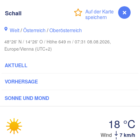
Gdańsk
Koszalin
Rostock
Schall
amburg
Szczecin
H
Welt
/
Österreich
/
Oberösterreich
Bydgoszcz
48°26' N / 14°26' O / Höhe 649 m / 07:31 08.08.2026,
Berlin
Poznań
nnover
Europe/Vienna (UTC+2)
Zielona Góra
Ł
POL
AKTUELL
UTSCHLAND
Leipzig
sel
Wrocław
Dresden
VORHERSAGE
SONNE UND MOND
ain
Praha
TSCHECHIEN
Nürnberg
18 °C
Brno
rt
Wind
7 km/h
Schall
SLOWA