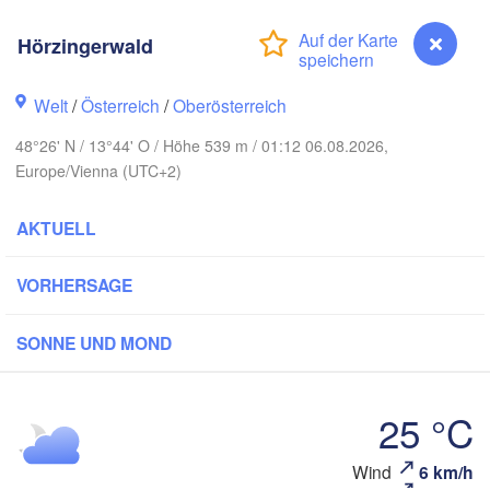
Gda
Koszalin
Rostock
Hörzingerwald
Hamburg
Szczecin
Welt
/
Österreich
/
Oberösterreich
Bydgoszc
men
48°26' N / 13°44' O / Höhe 539 m / 01:12 06.08.2026,
Berlin
Poznań
Hannover
Europe/Vienna (UTC+2)
Zielona Góra
AKTUELL
DEUTSCHLAND
Leipzig
Kassel
Wrocław
Dresden
VORHERSAGE
SONNE UND MOND
 am Main
Praha
TSCHECHIEN
Nürnberg
25 °C
Brno
tuttgart
Wind
6 km/h
Hörzingerwald
SL