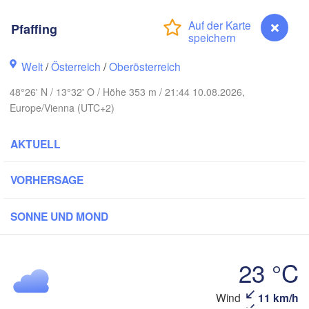
Gd
Koszalin
Rostock
Pfaffing
Hamburg
Szczecin
Welt
/
Österreich
/
Oberösterreich
Bydgosz
emen
48°26' N / 13°32' O / Höhe 353 m / 21:44 10.08.2026,
Berlin
Poznań
Hannover
Europe/Vienna (UTC+2)
Zielona Góra
AKTUELL
DEUTSCHLAND
Leipzig
Kassel
Wrocław
Dresden
VORHERSAGE
SONNE UND MOND
t am Main
Praha
TSCHECHIEN
Nürnberg
23 °C
Brno
Stuttgart
Wind
11 km/h
Pfaffing
S