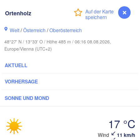
Gd
Koszalin
Rostock
Ortenholz
Hamburg
Szczecin
Welt
/
Österreich
/
Oberösterreich
Bydgosz
emen
48°27' N / 13°33' O / Höhe 485 m / 06:16 08.08.2026,
Berlin
Poznań
Hannover
Europe/Vienna (UTC+2)
Zielona Góra
AKTUELL
DEUTSCHLAND
Leipzig
Kassel
H
Wrocław
Dresden
VORHERSAGE
SONNE UND MOND
t am Main
Praha
TSCHECHIEN
Nürnberg
17 °C
Brno
Stuttgart
Ortenholz
Wind
11 km/h
S