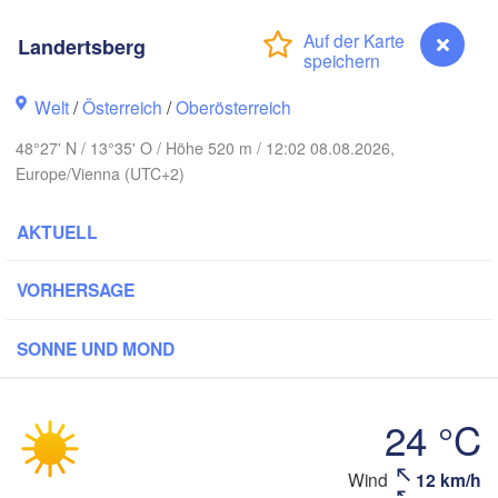
Gd
Koszalin
Rostock
Landertsberg
Hamburg
Szczecin
Welt
/
Österreich
/
Oberösterreich
Bydgosz
emen
H
48°27' N / 13°35' O / Höhe 520 m / 12:02 08.08.2026,
Berlin
Poznań
Hannover
Europe/Vienna (UTC+2)
Zielona Góra
AKTUELL
DEUTSCHLAND
Leipzig
Kassel
Wrocław
Dresden
VORHERSAGE
SONNE UND MOND
t am Main
Praha
TSCHECHIEN
Nürnberg
24 °C
Brno
Stuttgart
Landertsberg
Wind
12 km/h
S