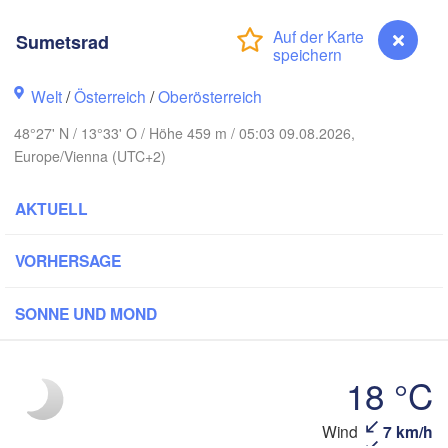
Gd
Koszalin
Rostock
Sumetsrad
Hamburg
Szczecin
Welt
/
Österreich
/
Oberösterreich
Bydgosz
emen
48°27' N / 13°33' O / Höhe 459 m / 05:03 09.08.2026,
Berlin
Poznań
Hannover
Europe/Vienna (UTC+2)
Zielona Góra
AKTUELL
DEUTSCHLAND
Leipzig
Kassel
Wrocław
Dresden
VORHERSAGE
SONNE UND MOND
t am Main
Praha
TSCHECHIEN
Nürnberg
18 °C
Brno
Stuttgart
Wind
7 km/h
Sumetsrad
S