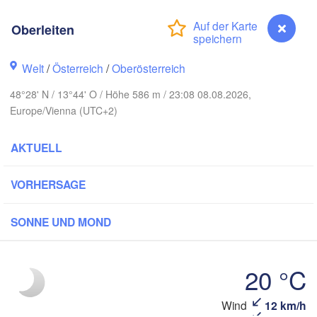
Gda
Koszalin
Rostock
Oberleiten
Hamburg
Szczecin
Welt
/
Österreich
/
Oberösterreich
Bydgoszc
men
48°28' N / 13°44' O / Höhe 586 m / 23:08 08.08.2026,
Berlin
Poznań
Hannover
Europe/Vienna (UTC+2)
Zielona Góra
AKTUELL
DEUTSCHLAND
Leipzig
Kassel
Wrocław
Dresden
VORHERSAGE
SONNE UND MOND
 am Main
Praha
TSCHECHIEN
Nürnberg
20 °C
Brno
tuttgart
Oberleiten
Wind
12 km/h
SL