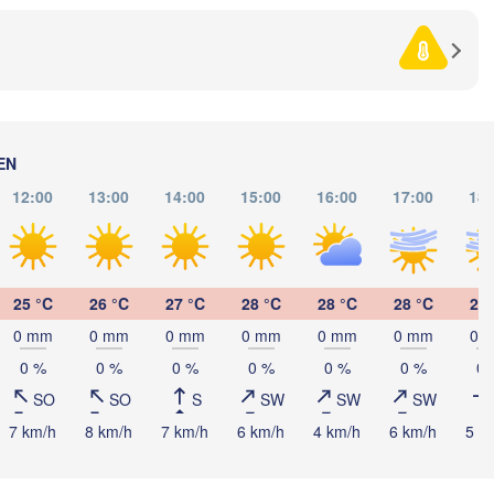
анківськ

(Kremenchuk)
Frankivsk)
Кропивницький

UKRAINE
Чернівці

(Kropyvnytskyi)
(Chernivtsi)
Кривий Ріг

(Kryvyi Rih)
REPUBLIK 

Миколаїв

MOLDAU
EN
Chișinău
(Mykolaiv)
Одеса

12:00
13:00
14:00
15:00
16:00
17:00
18:
(Odesa)
Brașov
UMÄNIEN
Galați
25 °C
26 °C
27 °C
28 °C
28 °C
28 °C
27 
Севастополь

0 mm
0 mm
0 mm
0 mm
0 mm
0 mm
0 
(Sevastopol)
București
0 %
0 %
0 %
0 %
0 %
0 %
0 
Constanța
SO
SO
S
SW
SW
SW
ен

Варна

ven)
7 km/h
8 km/h
7 km/h
6 km/h
4 km/h
6 km/h
5 k
(Varna)
ULGARIEN
вдив
