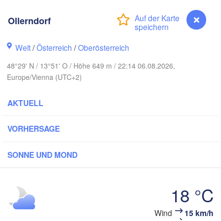
Gda
Koszalin
Rostock
Ollerndorf
Hamburg
Szczecin
Welt
/
Österreich
/
Oberösterreich
Bydgoszc
men
48°29' N / 13°51' O / Höhe 649 m / 22:14 06.08.2026,
Berlin
Poznań
Europe/Vienna (UTC+2)
Hannover
Zielona Góra
AKTUELL
DEUTSCHLAND
Leipzig
Kassel
Wrocław
Dresden
VORHERSAGE
SONNE UND MOND
am Main
Praha
TSCHECHIEN
Nürnberg
18 °C
Brno
uttgart
Wind
15 km/h
Ollerndorf
SL