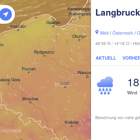
LITAUEN
Калининград

Langbruc
(Kaliningrad)
Gdańsk
Koszalin
Welt
/
Österreich
/
O
Гродна

Olsztyn
(Hrodna)
48°29' N / 14°18' O / H
in
Bydgoszcz
AKTUELL
VORHE
Poznań
Брэст

Warszawa
(Brest)
18
ielona Góra
Łódź
POLEN
Wind
Lublin
Wrocław
Berechnung von nahe gel
Львів

Kraków
Rzeszów
(Lviv)
CHECHIEN