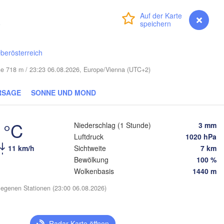
(Viciebsk)
Смоленск

k
Anmelden
Premium
myVentusky
Vorhersage
(Smolensk)
Vilnius
Мінск

Магілёў

berösterreich
(Minsk)
(Mahilioŭ)
öhe 718 m / 23:23 06.08.2026, Europe/Vienna (UTC+2)
Брянс
BELARUS
Бабруйск

Баранавічы

(Bryan
(Babrujsk)
(Baranavičy)
Салігорск

RSAGE
SONNE UND MOND
(Salihorsk)
Гомель

(Homieĺ)
Пінск

Мазыр

(Pinsk)
 °C
(Mazyr)
Niederschlag (1 Stunde)
3 mm
Чернігів

Luftdruck
1020 hPa
(Chernihiv)
11 km/h
Sichtweite
7 km
С
Bewölkung
100 %
(
Рівне

Wolkenbasis
1440 m
Київ

(Rivne)
Житомир

(Kyiv)
(Zhytomyr)
egenen Stationen (23:00 06.08.2026)
Полт
Черкаси

Хмельницький

(Pol
Вінниця

(Cherkasy)
(Khmelnytskyi)
Кременчук

Radar-Karte öffnen