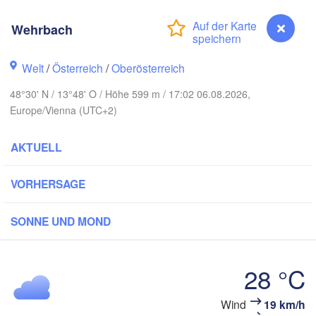
Gda
Koszalin
Rostock
Wehrbach
Hamburg
Szczecin
Welt
/
Österreich
/
Oberösterreich
Bydgoszc
men
48°30' N / 13°48' O / Höhe 599 m / 17:02 06.08.2026,
Berlin
Poznań
Europe/Vienna (UTC+2)
Hannover
Zielona Góra
AKTUELL
DEUTSCHLAND
Leipzig
Kassel
Wrocław
Dresden
VORHERSAGE
SONNE UND MOND
 am Main
Praha
TSCHECHIEN
Nürnberg
28 °C
Brno
uttgart
Wind
19 km/h
Wehrbach
SL