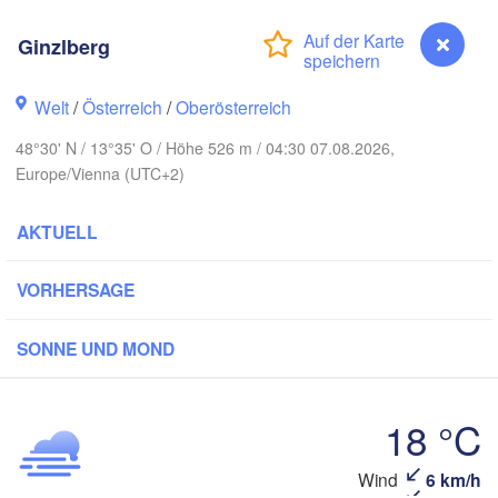
Gd
Koszalin
Rostock
Ginzlberg
Hamburg
Szczecin
Welt
/
Österreich
/
Oberösterreich
Bydgosz
emen
48°30' N / 13°35' O / Höhe 526 m / 04:30 07.08.2026,
Berlin
Poznań
Europe/Vienna (UTC+2)
Hannover
Zielona Góra
AKTUELL
DEUTSCHLAND
Leipzig
Kassel
Wrocław
Dresden
VORHERSAGE
SONNE UND MOND
t am Main
Praha
TSCHECHIEN
Nürnberg
18 °C
Brno
Stuttgart
Wind
6 km/h
Ginzlberg
S