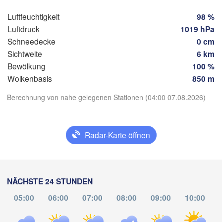
Wien
München
Luftfeuchtigkeit
98 %
Salzburg
Luftdruck
1019 hPa
ich
ÖSTERREICH
Schneedecke
0 cm
Graz
IZ
Sichtweite
6 km
Bewölkung
100 %
Péc
Ljubljana
Wolkenbasis
850 m
Zagreb
App herunterladen
Milano
Verona
Venezia
Berechnung von nahe gelegenen Stationen (04:00 07.08.2026)
Temperatur
KROATIEN
Banja Luka
Bologna
BOSNIEN 
enova
Radar-Karte öffnen
HERZEGO
2 m über dem Boden
Sara
Split
Di
Mi
Do
Fr
Sa
So
Mo
Perugia
04. Aug
05. Aug
06. Aug
07. Aug
08. Aug
09. Aug
10. Aug
NÄCHSTE 24 STUNDEN
ITALIEN
Pescara
05:00
06:00
07:00
08:00
09:00
10:00
00
01
02
03
04
05
06
Roma
:00
:00
:00
:00
:00
:00
:00
Foggia