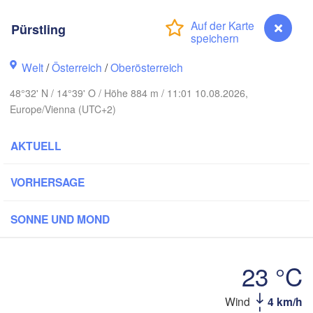
Gdańsk
Koszalin
Rostock
Pürstling
mburg
Szczecin
Welt
/
Österreich
/
Oberösterreich
Bydgoszcz
48°32' N / 14°39' O / Höhe 884 m / 11:01 10.08.2026,
Berlin
Poznań
Europe/Vienna (UTC+2)
over
Zielona Góra
Łó
AKTUELL
POL
TSCHLAND
Leipzig
el
Wrocław
Dresden
VORHERSAGE
SONNE UND MOND
in
Praha
K
TSCHECHIEN
Nürnberg
23 °C
Brno
t
Wind
4 km/h
Pürstling
SLOWAK