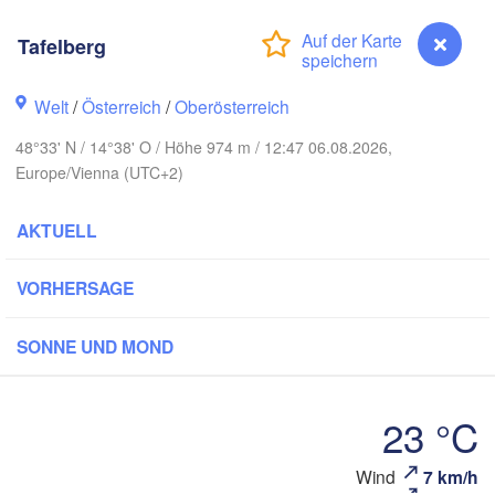
Gdańsk
Koszalin
Rostock
Tafelberg
amburg
Szczecin
Welt
/
Österreich
/
Oberösterreich
Bydgoszcz
48°33' N / 14°38' O / Höhe 974 m / 12:47 06.08.2026,
Berlin
Europe/Vienna (UTC+2)
Poznań
nover
Zielona Góra
Łó
AKTUELL
POL
UTSCHLAND
Leipzig
el
Wrocław
Dresden
VORHERSAGE
SONNE UND MOND
in
Praha
TSCHECHIEN
Nürnberg
23 °C
Brno
t
Wind
7 km/h
Tafelberg
SLOWAK