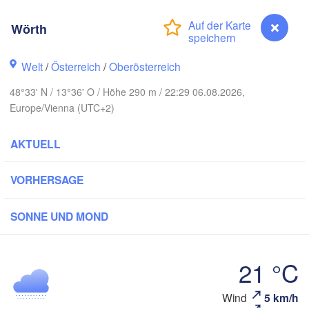
Gd
Koszalin
Rostock
Wörth
Hamburg
Szczecin
Welt
/
Österreich
/
Oberösterreich
Bydgosz
emen
48°33' N / 13°36' O / Höhe 290 m / 22:29 06.08.2026,
Berlin
Europe/Vienna (UTC+2)
Poznań
Hannover
Zielona Góra
AKTUELL
DEUTSCHLAND
Leipzig
Kassel
Wrocław
Dresden
VORHERSAGE
SONNE UND MOND
t am Main
Praha
TSCHECHIEN
Nürnberg
21 °C
Brno
Stuttgart
Wind
5 km/h
Wörth
S