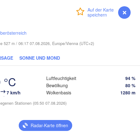
(Viciebsk)
Смоленск

Anmelden
Premium
myVentusky
Vorhersage
(Smolensk)
Vilnius
Мінск

Магілёў

berösterreich
(Minsk)
(Mahilioŭ)
)
öhe 527 m / 06:17 07.08.2026, Europe/Vienna (UTC+2)
Бр
BELARUS
Бабруйск

Баранавічы

(Br
(Babrujsk)
(Baranavičy)
Салігорск

RSAGE
SONNE UND MOND
(Salihorsk)
Гомель

(Homieĺ)
Пінск

Мазыр

 °C
(Pinsk)
Luftfeuchtigkeit
94 %
(Mazyr)
Bewölkung
80 %
Чернігів

(Chernihiv)
7 km/h
Wolkenbasis
1280 m
egenen Stationen (05:50 07.08.2026)
Рівне

Київ

(Rivne)
Житомир

(Kyiv)
(Zhytomyr)


Radar-Karte öffnen
)
П
Черкаси

Хмельницький

(
Вінниця

(Cherkasy)
(Khmelnytskyi)