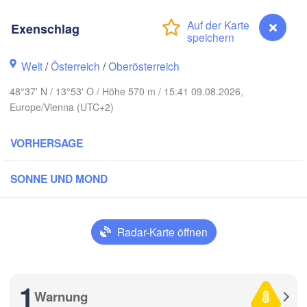
Gda
Koszalin
Rostock
Exenschlag
Hamburg
Szczecin
Welt
/
Österreich
/
Oberösterreich
Bydgoszcz
men
48°37' N / 13°53' O / Höhe 570 m / 15:41 09.08.2026,
Berlin
Europe/Vienna (UTC+2)
Poznań
Hannover
Zielona Góra
VORHERSAGE
DEUTSCHLAND
Leipzig
Kassel
Wrocław
SONNE UND MOND
Dresden
am Main
Praha
Radar-Karte öffnen
TSCHECHIEN
Nürnberg
Brno
1
uttgart
Warnung
Exenschlag
SL