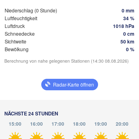
Linz
Wien
München
Niederschlag (0 Stunde)
0 mm
Salzburg
Luftfeuchtigkeit
34 %
Zürich
ÖSTERREICH
Luftdruck
1018 hPa
Graz
Schneedecke
0 cm
SCHWEIZ
Sichtweite
50 km
Bewölkung
0 %
Ljubljana
App herunterladen
Zagreb
Berechnung von nahe gelegenen Stationen (14:30 08.08.2026)
Milano
Verona
Venezia
Temperatur
orino
KROATIEN
Banja
Bologna
B
Genova
Radar-Karte öffnen
H
2 m über dem Boden
ce
Split
Mi
Do
Fr
Sa
So
Mo
Di
Perugia
05. Aug
06. Aug
07. Aug
08. Aug
09. Aug
10. Aug
11. Aug
NÄCHSTE 24 STUNDEN
ITALIEN
Pescara
15:00
16:00
17:00
18:00
19:00
20:00
10
11
12
13
14
15
16
:00
:00
:00
:00
:00
:00
:00
Roma