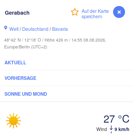
H
Koszalin
Gerabach
Rostock
Hamburg
Szczecin
Welt
/
Deutschland
/
Bavaria
Bremen
48°42' N / 12°18' O / Höhe 426 m / 14:55 08.08.2026,
Europe/Berlin (UTC+2)
Berlin
Pozn
Hannover
Zielona Góra
AKTUELL
DEUTSCHLAND
Leipzig
Kassel
VORHERSAGE
Wroc
Dresden
SONNE UND MOND
Frankfurt am Main
Praha
TSCHECHIEN
27 °C
Nürnberg
Brno
Stuttgart
Gerabach
Wind
9 km/h