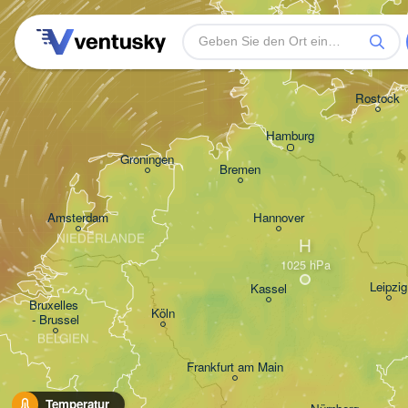
Rostock
Hamburg
Groningen
Bremen
Amsterdam
Hannover
NIEDERLANDE
H
Leipzig
Kassel
Bruxelles 

Köln
- Brussel
BELGIEN
Frankfurt am Main
Temperatur