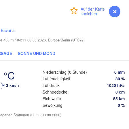
Віцебск

(Viciebsk)
LITAUEN
Anmelden
Premium
myVentusky
Vorhersage
Смоленск
(Smolens
Vilnius
/
Bavaria
Мінск

Магілёў

(Minsk)
(Mahilioŭ)
Гродна

he 400 m / 04:11 08.08.2026, Europe/Berlin (UTC+2)
(Hrodna)
BELARUS
Бабруйск

Баранавічы

(Babrujsk)
(Baranavičy)
RSAGE
SONNE UND MOND
Салігорск

(Salihorsk)
Гомель

(Homieĺ)
Пінск

Брэст

 °C
Мазыр

Niederschlag (0 Stunde)
0 mm
(Pinsk)
(Brest)
(Mazyr)
Luftfeuchtigkeit
80 %
Чернігів

3 km/h
Luftdruck
1020 hPa
(Chernihiv)
Schneedecke
0 cm
in
Sichtweite
55 km
Рівне

Київ

Bewölkung
0 %
(Rivne)
Житомир

(Kyiv)
(Zhytomyr)
egenen Stationen (03:30 08.08.2026)
Львів

(Lviv)
Черкаси
Хмельницький
