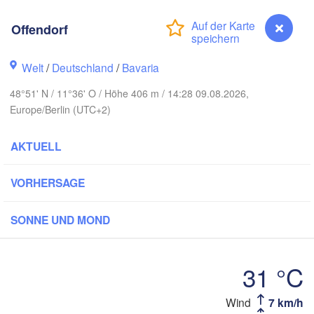
Offendorf
Koszal
Rostock
Hamburg
Welt
/
Deutschland
/
Bavaria
Szczecin
ngen
Bremen
48°51' N / 11°36' O / Höhe 406 m / 14:28 09.08.2026,
Europe/Berlin (UTC+2)
Berlin
Hannover
AKTUELL
Zielona Góra
DEUTSCHLAND
Leipzig
Kassel
VORHERSAGE
Dresden
Köln
SONNE UND MOND
Frankfurt am Main
Praha
TSCHECHIEN
31 °C
Nürnberg
B
Wind
7 km/h
Offendorf
Stuttgart