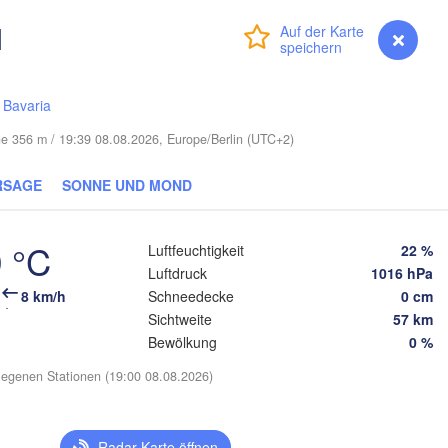
ėda
l
Anmelden
Premium
myVentusky
Vorhersage
Віцебск

(Viciebsk)
LITAUEN
Vilnius
/
Bavaria
Мінск

Магілёў

he 356 m / 19:39 08.08.2026, Europe/Berlin (UTC+2)
(Minsk)
(Mahilioŭ)
Гродна

(Hrodna)
RSAGE
SONNE UND MOND
BELARUS
Бабруйск

Баранавічы

(Babrujsk)
(Baranavičy)
Салігорск

(Salihorsk)
 °C
Luftfeuchtigkeit
22 %
Гомел
(Homi
Luftdruck
1016 hPa
Пінск

Брэст

Мазыр

wa
(Pinsk)
(Brest)
(Mazyr)
8 km/h
Schneedecke
0 cm
Sichtweite
57 km
Черн
(Che
Bewölkung
0 %
Lublin
egenen Stationen (19:00 08.08.2026)
Рівне

Київ

(Rivne)
Житомир

(Kyiv)
(Zhytomyr)
Львів

Rzeszów
Radar-Karte öffnen