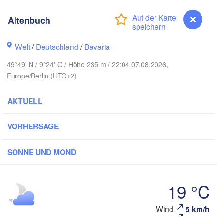
Altenbuch
Welt
/
Deutschland
/
Bavaria
Rostock
49°49' N / 9°24' O / Höhe 235 m / 22:04 07.08.2026,
Europe/Berlin (UTC+2)
Hamburg
Sz
Groningen
Bremen
AKTUELL
Berlin
H
sterdam
Hannover
VORHERSAGE
IEDERLANDE
SONNE UND MOND
DEUTSCHLAND
Leipzig
Kassel
les 

Dresde
Köln
ssel
19 °C
GIEN
Frankfurt am Main
P
Wind
5 km/h
Altenbuch