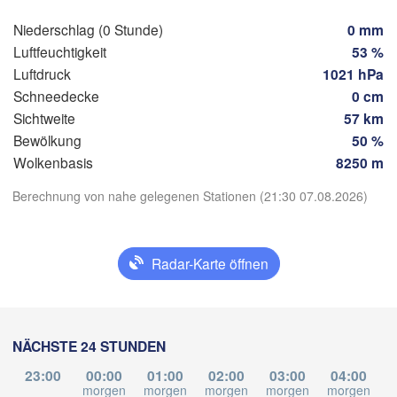
Nürnberg
s
Niederschlag (0 Stunde)
0 mm
Luftfeuchtigkeit
53 %
Stuttgart
Luftdruck
1021 hPa
Li
München
Schneedecke
0 cm
Salzburg
Sichtweite
57 km
Zürich
ÖSTERR
Bewölkung
50 %
H
Dijon
App herunterladen
Wolkenbasis
8250 m
SCHWEIZ
Berechnung von nahe gelegenen Stationen (21:30 07.08.2026)
Temperatur
Genève
Lju
Lyon
Milano
Verona
Venezia
2 m über dem Boden
Radar-Karte öffnen
Torino
K
Di
Mi
Do
Fr
Sa
So
Mo
Bologna
Genova
04. Aug
05. Aug
06. Aug
07. Aug
08. Aug
09. Aug
10. Aug
NÄCHSTE 24 STUNDEN
Nice
er
17
18
19
20
21
22
23
Marseille
:00
:00
:00
:00
:00
:00
:00
23:00
00:00
01:00
02:00
03:00
04:00
Perugia
morgen
morgen
morgen
morgen
morgen
m