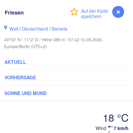
Friesen
Welt
/
Deutschland
/
Bavaria
Ko
Rostock
49°50' N / 11°2' O / Höhe 389 m / 07:42 10.08.2026,
Europe/Berlin (UTC+2)
Hamburg
Szczecin
roningen
Bremen
AKTUELL
Berlin
Hannover
VORHERSAGE
NDE
Zielona G
SONNE UND MOND
DEUTSCHLAND
Leipzig
Kassel
Dresden
Köln
18 °C
Frankfurt am Main
Praha
Wind
7 km/h
Friesen
TSCHECH