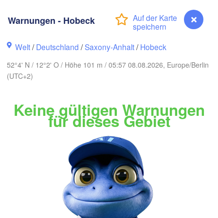
Warnungen - Hobeck
Aalborg
Welt
/
Deutschland
/
Saxony-Anhalt
/
Hobeck
Aarhus
52°4' N / 12°2' O / Höhe 101 m / 05:57 08.08.2026, Europe/Berlin
DÄNEMARK
København
(UTC+2)
Keine gültigen Warnungen
für dieses Gebiet
Koszalin
Rostock
Hamburg
Szczecin
en
Bremen
Berlin
Poz
Hannover
Warnungen - Hobeck
Zielona Góra