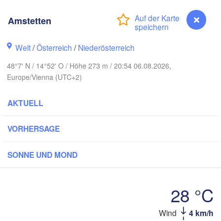
Rostock
Amstetten
burg
Szczecin
Bydgoszcz
Welt
/
Österreich
/
Niederösterreich
Berlin
Poznań
ver
48°7' N / 14°52' O / Höhe 273 m / 20:54 06.08.2026,
Europe/Vienna (UTC+2)
Zielona Góra
Łód
POLE
TSCHLAND
AKTUELL
Leipzig
l
Wrocław
Dresden
VORHERSAGE
n
Praha
Kr
SONNE UND MOND
TSCHECHIEN
Nürnberg
Brno
28 °C
SLOWAKE
Wien
Wind
4 km/h
Amstetten
München