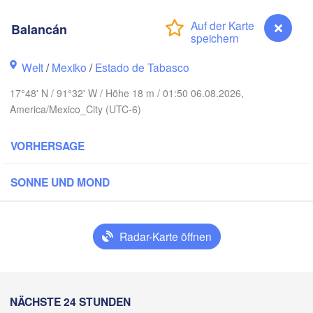
Balancán
Welt
/
Mexiko
/
Estado de Tabasco
17°48' N / 91°32' W / Höhe 18 m / 01:50 06.08.2026,
America/Mexico_City (UTC-6)
VORHERSAGE
SONNE UND MOND
Canc
Mérida
Campeche
Radar-Karte öffnen
racruz
Ciudad del Carmen
Chetumal
Coatzacoalcos
Balancán
NÄCHSTE 24 STUNDEN