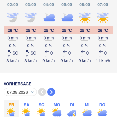
02:00
03:00
04:00
05:00
06:00
07:00
 Juárez
BELIZE
Tuxtla Gutiérrez
San Pedro Sula
GUATEMALA
26 °C
25 °C
25 °C
25 °C
25 °C
26 °C
Ciudad de 

Tapachula
Guatemala
0 mm
0 mm
0 mm
0 mm
0 mm
0 mm
HONDUR
Tegucigal
App herunterladen
0 %
0 %
0 %
0 %
0 %
0 %
San Salvador
SO
SO
O
O
O
O
Temperatur
8 km/h
8 km/h
9 km/h
9 km/h
9 km/h
11 km/h
1
M
2 m über dem Boden
VORHERSAGE
Mo
Di
Mi
Do
Fr
Sa
So
03. Aug
04. Aug
05. Aug
06. Aug
07. Aug
08. Aug
09. Aug
FR
SA
SO
MO
DI
MI
DO
05
06
07
08
09
10
11
:00
:00
:00
:00
:00
:00
:00