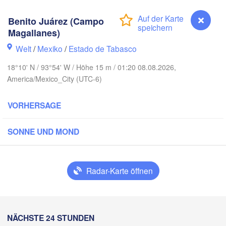
Benito Juárez (Campo
Reynosa
Magallanes)
Welt
/
Mexiko
/
Estado de Tabasco
18°10' N / 93°54' W / Höhe 15 m / 01:20 08.08.2026,
America/Mexico_City (UTC-6)
ctoria
VORHERSAGE
Tampico
SONNE UND MOND
Mérida
Poza Rica
Radar-Karte öffnen
T
Campeche
 México
Veracruz
Ciudad del Carmen
Tehuacán
H
Benito Juárez (Campo Magallanes)
NÄCHSTE 24 STUNDEN