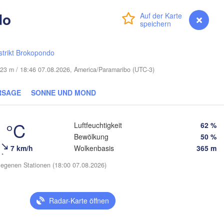
do
Anmelden
Premium
myVentusky
Vorhersage
strikt Brokopondo
 23 m / 18:46 07.08.2026, America/Paramaribo (UTC-3)
RSAGE
SONNE UND MOND
 °C
Luftfeuchtigkeit
62 %
Bewölkung
50 %
7 km/h
Wolkenbasis
365 m
egenen Stationen (18:00 07.08.2026)
Radar-Karte öffnen