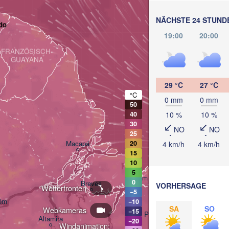
NÄCHSTE 24 STUND
do
19:00
20:00
FRANZÖSISCH-

GUAYANA
29 °C
27 °C
°C
0 mm
0 mm
50
10 %
10 %
40
30
NO
NO
25
Macapá
20
4 km/h
4 km/h
15
10
Bragança
5
Belém
0
Breves
VORHERSAGE
Wetterfronten
−5
ém
−10
Sã
SA
SO
Webkameras
−15
Paragominas
Altamira
−20
Windanimation: