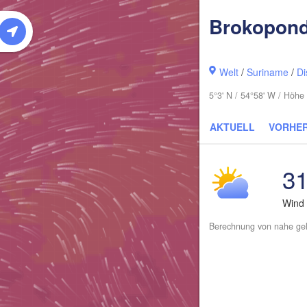
Brokopon
Welt
/
Suriname
/
Di
5°3' N / 54°58' W / Höhe
AKTUELL
VORHE
31
Wind
Berechnung von nahe gel