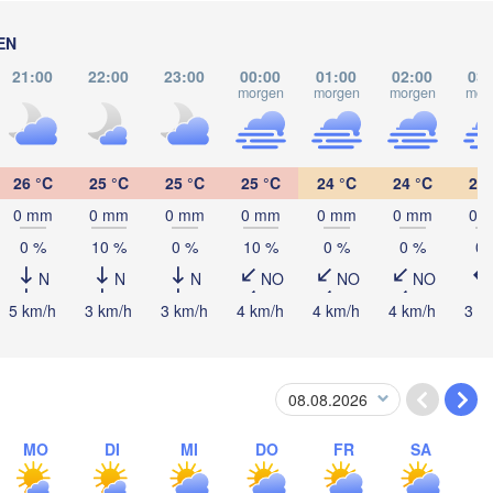
EN
21:00
22:00
23:00
00:00
01:00
02:00
03:
morgen
morgen
morgen
mor
26 °C
25 °C
25 °C
25 °C
24 °C
24 °C
24 
0 mm
0 mm
0 mm
0 mm
0 mm
0 mm
0 
0 %
10 %
0 %
10 %
0 %
0 %
0 
N
N
N
NO
NO
NO
5 km/h
3 km/h
3 km/h
4 km/h
4 km/h
4 km/h
3 k
o Luís
MO
DI
MI
DO
FR
SA
Parnaíba