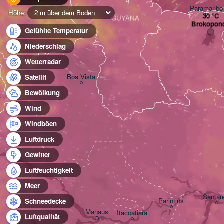
Paramaribo
Höhe:
2 m über dem Boden
GUYANA
Brokopon
Gefühlte Temperatur
Niederschlag
Wetterradar
Boa Vista
Satellit
Bewölkung
Wind
Windböen
Luftdruck
Gewitter
Luftfeuchtigkeit
Meer
Santar
Parintins
Schneedecke
Manaus
Itacoatiara
Luftqualität