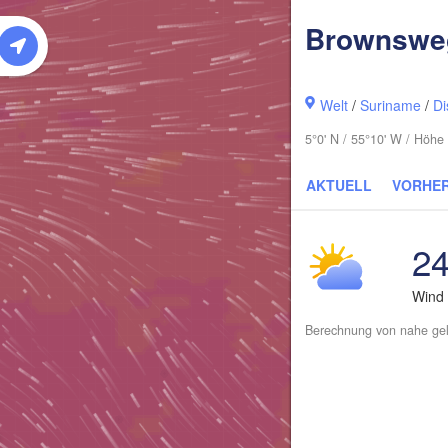
Brownswe
Welt
/
Suriname
/
Di
5°0' N / 55°10' W / Höhe
AKTUELL
VORHE
24
Wind
Berechnung von nahe gel