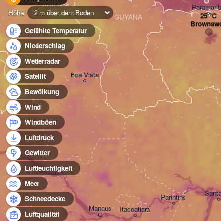
Paramari
Höhe:
2 m über dem Boden
GUYANA
Brownsw
Gefühlte Temperatur
Niederschlag
Wetterradar
Boa Vista
Satellit
Bewölkung
Wind
Windböen
Luftdruck
Gewitter
Luftfeuchtigkeit
Meer
Sant
Parintins
Schneedecke
Manaus
Itacoatiara
Luftqualität