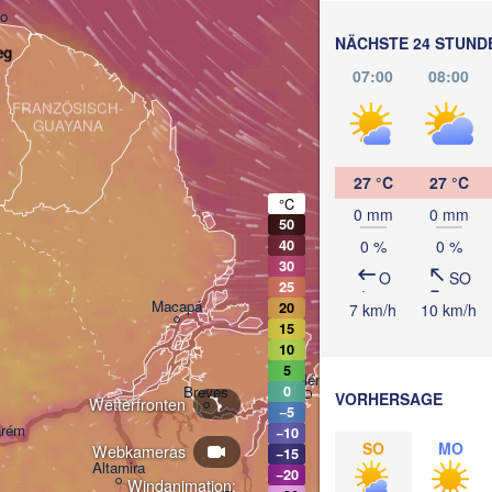
bo
NÄCHSTE 24 STUND
eg
07:00
08:00
FRANZÖSISCH-

GUAYANA
27 °C
27 °C
°C
0 mm
0 mm
50
0 %
0 %
40
30
O
SO
25
Macapá
20
7 km/h
10 km/h
15
10
Bragança
5
Belém
Breves
0
VORHERSAGE
Wetterfronten
−5
arém
−10
SO
MO
Webkameras
−15
Paragominas
Altamira
−20
Windanimation: