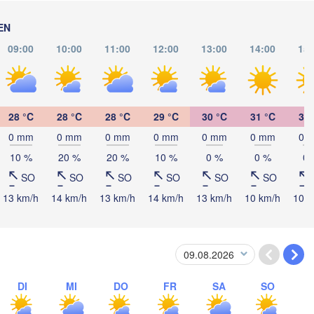
EN
09:00
10:00
11:00
12:00
13:00
14:00
15:
28 °C
28 °C
28 °C
29 °C
30 °C
31 °C
31 
0 mm
0 mm
0 mm
0 mm
0 mm
0 mm
0 
10 %
20 %
20 %
10 %
0 %
0 %
0 
SO
SO
SO
SO
SO
SO
13 km/h
14 km/h
13 km/h
14 km/h
13 km/h
10 km/h
10 k
São Luís
DI
MI
DO
FR
SA
SO
Parnaíba
Sobral