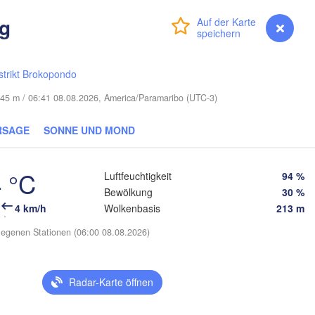
g
Anmelden
Premium
myVentusky
Vorhersage
strikt Brokopondo
 45 m / 06:41 08.08.2026, America/Paramaribo (UTC-3)
RSAGE
SONNE UND MOND
 °C
Luftfeuchtigkeit
94 %
Bewölkung
30 %
4 km/h
Wolkenbasis
213 m
egenen Stationen (06:00 08.08.2026)
Radar-Karte öffnen