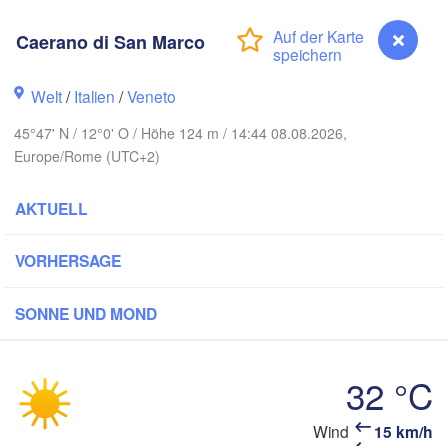
Zielona Góra
Caerano di San Marco
DEUTSCHLAND
Leipzig
Kassel
Wr
Dresden
ln
Welt
/
Italien
/
Veneto
45°47' N / 12°0' O / Höhe 124 m / 14:44 08.08.2026,
Frankfurt am Main
Praha
Europe/Rome (UTC+2)
TSCHECHIEN
Nürnberg
Brn
AKTUELL
Stuttgart
VORHERSAGE
Linz
Wien
München
Salzburg
SONNE UND MOND
Zürich
ÖSTERREICH
Graz
SCHWEIZ
32 °C
Ljubljana
Caerano di San Marco
Wind
15 km/h
Zagreb