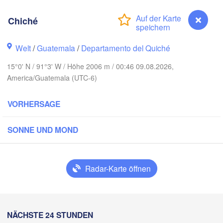
Chiché
Welt
/
Guatemala
/
Departamento del Quiché
15°0' N / 91°3' W / Höhe 2006 m / 00:46 09.08.2026,
Cancún
Mérida
America/Guatemala (UTC-6)
Campeche
VORHERSAGE
ruz
SONNE UND MOND
Ciudad del Carmen
Chetumal
Coatzacoalcos
árez
Radar-Karte öffnen
BELIZE
Tuxtla Gutiérrez
H
San Pedro Sula
H
NÄCHSTE 24 STUNDEN