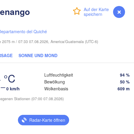
Nassau
tenango
Anmelden
Premium
myVentusky
Vorhersage
Departamento del Quiché
he 2075 m / 07:33 07.08.2026, America/Guatemala (UTC-6)
Santa Clara
Ciego de Ávila
RSAGE
SONNE UND MOND
KUBA
Camagüey
Holguín
 °C
Luftfeuchtigkeit
94 %
Bewölkung
50 %
0 km/h
Wolkenbasis
609 m
HAITI
DOMIN
R
Jérémie
Port-au-Prince
egenen Stationen (07:00 07.08.2026)
Kingston
Radar-Karte öffnen