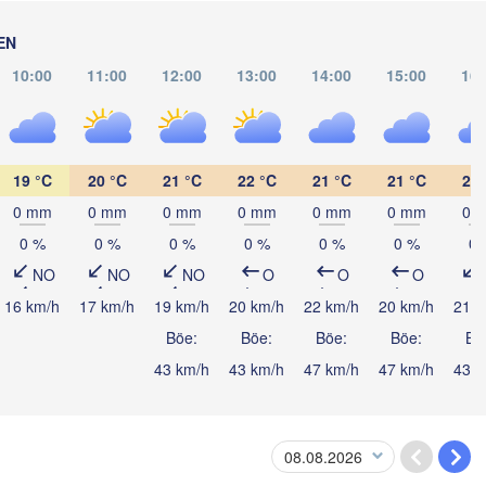
EN
10:00
11:00
12:00
13:00
14:00
15:00
16:
19 °C
20 °C
21 °C
22 °C
21 °C
21 °C
20 
0 mm
0 mm
0 mm
0 mm
0 mm
0 mm
0 
T
Riohacha
0 %
0 %
0 %
0 %
0 %
0 %
0 
Maracaibo
NO
NO
NO
O
O
O
Valledupar
16 km/h
17 km/h
19 km/h
20 km/h
22 km/h
20 km/h
21 k
Böe:
Böe:
Böe:
Böe:
Bö
Panamá
43 km/h
43 km/h
47 km/h
47 km/h
43 k
Mérid
PANAMA
Cúcuta
Apartadó
Ar