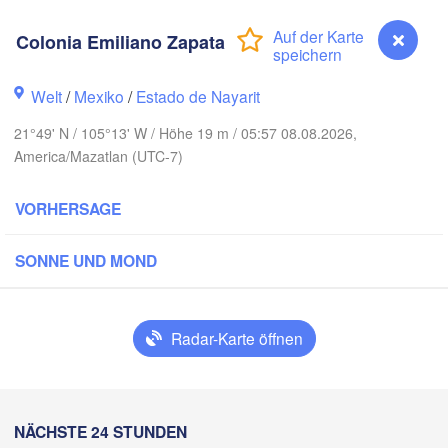
Colonia Emiliano Zapata
Piedras 
Chihuahua
Welt
/
Mexiko
/
Estado de Nayarit
21°49' N / 105°13' W / Höhe 19 m / 05:57 08.08.2026,
d Obregón
N
America/Mazatlan (UTC-7)
Hidalgo 

del Parral
Monclova
VORHERSAGE
Los Mochis
Mont
Torreón
SONNE UND MOND
Culiacán
MEXIKO
az
Durango
H
Radar-Karte öffnen
Mazatlán
San Luis Po
Colonia Emiliano Zapata
NÄCHSTE 24 STUNDEN