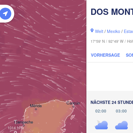
DOS MON
Ca
Welt
/
Mexiko
/
Esta
17°59' N / 92°49' W / Hö
VORHERSAGE
SO
La H
Pinar del Río
NÄCHSTE 24 STUND
Cancún
Mérida
02:00
03:00
T
Campeche