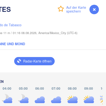
TES
Anmelden
Premium
myVentusky
Vorhersage
Port Saint Lucie
pe Coral
do de Tabasco
Miami
he 11 m / 01:16 08.08.2026, America/Mexico_City (UTC-6)
Nassau
NNE UND MOND
abana
Radar-Karte öffnen
Santa Clara
Ciego de Ávila
KUBA
Camagüey
EN
Holguín
04:00
05:00
06:00
07:00
08:00
09:00
10: