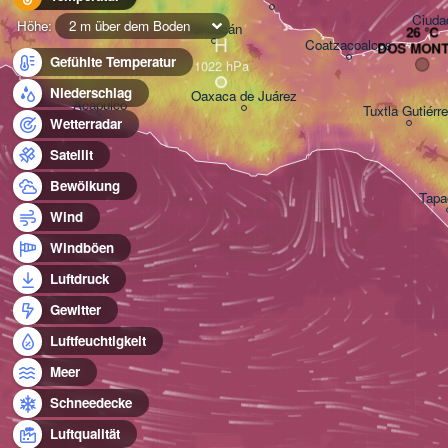
Ciuda
Höhe:
2 m über dem Boden
Tehuacán
H
Coatzacoalcos
DOS MON
Gefühlte Temperatur
Niederschlag
Oaxaca de Juárez
Acapulco
Tuxtla Gutiérr
Wetterradar
Satellit
Bewölkung
Tapa
Wind
Windböen
Luftdruck
Gewitter
Luftfeuchtigkeit
Meer
Schneedecke
Luftqualität