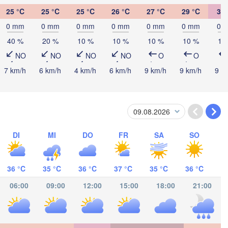
HA
Jérémie
25 °C
25 °C
25 °C
26 °C
27 °C
29 °C
30 
Port-
0 mm
0 mm
0 mm
0 mm
0 mm
0 mm
0 
Kingston
40 %
20 %
10 %
10 %
10 %
10 %
10
NO
NO
NO
NO
O
O
7 km/h
6 km/h
4 km/h
6 km/h
9 km/h
9 km/h
9 k
DI
MI
DO
FR
SA
SO
36 °C
35 °C
36 °C
37 °C
35 °C
36 °C
Riohac
06:00
09:00
12:00
15:00
18:00
21:00
Barranquilla
Valledupar