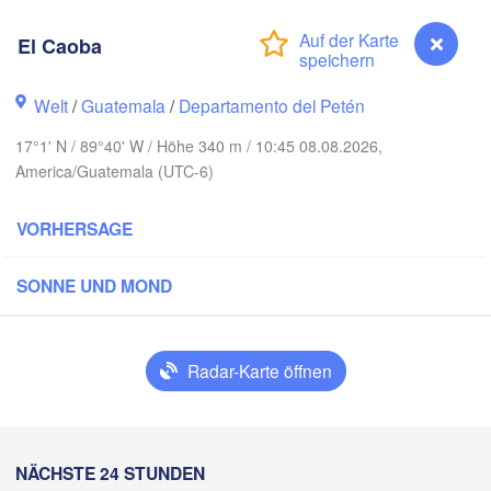
El Caoba
Welt
/
Guatemala
/
Departamento del Petén
17°1' N / 89°40' W / Höhe 340 m / 10:45 08.08.2026,
America/Guatemala (UTC-6)
VORHERSAGE
Cancún
Mérida
SONNE UND MOND
Campeche
Radar-Karte öffnen
Ciudad del Carmen
Chetumal
acoalcos
T
El Caoba
NÄCHSTE 24 STUNDEN
BELIZE
Tuxtla Gutiérrez