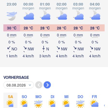
23:00
00:00
01:00
02:00
03:00
04:00
GUAT
Ci
Tapachula
morgen
morgen
morgen
morgen
morgen
m
Gu
30 °C
28 °C
28 °C
28 °C
28 °C
28 °C
0 mm
0 mm
0 mm
0 mm
0 mm
0 mm
App herunterladen
0 %
0 %
0 %
0 %
0 %
0 %
NO
NW
N
NW
NW
NW
Temperatur
1 km/h
4 km/h
3 km/h
4 km/h
4 km/h
4 km/h
4
2 m über dem Boden
VORHERSAGE
Mi
Do
Fr
Sa
So
Mo
Di
05. Aug
06. Aug
07. Aug
08. Aug
09. Aug
10. Aug
11. Aug
SA
SO
MO
DI
MI
DO
FR
01
02
03
04
05
06
07
:00
:00
:00
:00
:00
:00
:00