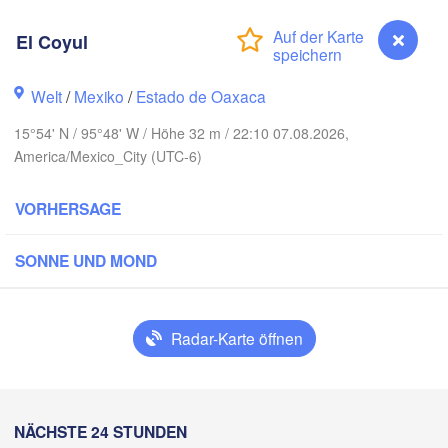
El Coyul
Ciudad Victoria
Welt
/
Mexiko
/
Estado de Oaxaca
Tampico
Potosí
15°54' N / 95°48' W / Höhe 32 m / 22:10 07.08.2026,
America/Mexico_City (UTC-6)
VORHERSAGE
erétaro
Poza Rica
H
Ca
SONNE UND MOND
Veracruz
Ciudad del Car
Tehuacán
Coatzacoalcos
Radar-Karte öffnen
H
Acapulco
Tuxtla Gutiérrez
NÄCHSTE 24 STUNDEN
El Coyul