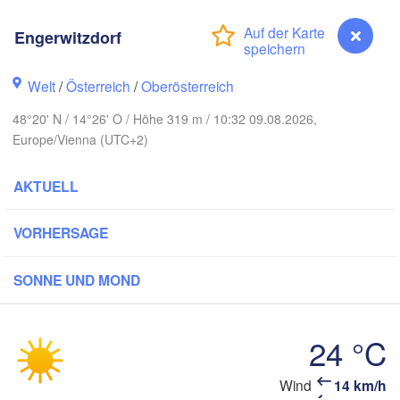
Koszalin
Rostock
Engerwitzdorf
Hamburg
Szczecin
Bydgoszcz
Welt
/
Österreich
/
Oberösterreich
Berlin
48°20' N / 14°26' O / Höhe 319 m / 10:32 09.08.2026,
Poznań
nnover
Europe/Vienna (UTC+2)
Zielona Góra
Ł
PO
AKTUELL
UTSCHLAND
Leipzig
sel
Wrocław
Dresden
VORHERSAGE
Main
Praha
SONNE UND MOND
TSCHECHIEN
Nürnberg
Brno
24 °C
rt
SLOWA
Wind
14 km/h
Engerwitzdorf
Wien
München