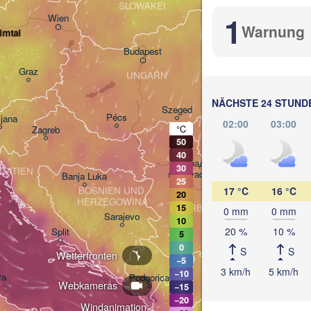
SLOWAKEI
z
1
Wien
Warnung
lmtal
Debrecen
Budapest
Graz
UNGARN
Cluj-Napoca
NÄCHSTE 24 STUND
Szeged
Pécs
ljana
02:00
03:00
°C
Zagreb
Sibi
50
40
Београд

30
OATIEN
(Beograd)
Banja Luka
25
17 °C
16 °C
BOSNIEN UND 

20
Craiova
HERZEGOWINA
SERBIEN
15
0 mm
0 mm
Sarajevo
10
Пл
Ниш

20 %
10 %
Split
5
(P
(Niš)
0
S
S
Wetterfronten
София

−5
(Sofia)
3 km/h
5 km/h
−10
ra
Podgorica
П
Webkameras
Скопје

−15
(
(Skopje)
−20
Windanimation: