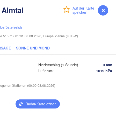
 Almtal
Anmelden
Premium
myVentusky
Vorhersage
Мінск

Магілёў

(Minsk)
(Mahilioŭ)
Бр
BELARUS
Бабруйск

berösterreich
Баранавічы

(Br
(Babrujsk)
(Baranavičy)
Салігорск

öhe 515 m / 01:01 08.08.2026, Europe/Vienna (UTC+2)
(Salihorsk)
Гомель

(Homieĺ)
Пінск

RSAGE
SONNE UND MOND
Мазыр

(Pinsk)
(Mazyr)
Чернігів

(Chernihiv)
Niederschlag (1 Stunde)
0 mm
Luftdruck
1019 hPa
Рівне

Київ

(Rivne)
Житомир

(Kyiv)
egenen Stationen (00:00 08.08.2026)
(Zhytomyr)


)
П
Черкаси

Хмельницький

(
Вінниця

(Cherkasy)
(Khmelnytskyi)
Кременчук

Radar-Karte öffnen
(Vinnytsia)
Франківськ

(Kremenchuk
o-Frankivsk)
Кропивницький

UKRAINE