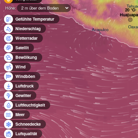
Tehua
Höhe:
2 m über dem Boden
Huajuap
Gefühlte Temperatur
Oaxa
Niederschlag
Acapulco
Wetterradar
Satellit
Bewölkung
Wind
Windböen
Luftdruck
Gewitter
Luftfeuchtigkeit
Meer
Schneedecke
Luftqualität