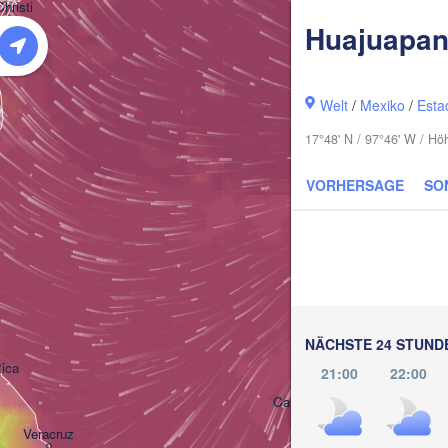
hristi
Huajuapa
Welt
/
Mexiko
/
Esta
17°48' N / 97°46' W / H
VORHERSAGE
SO
NÄCHSTE 24 STUND
Mérida
ica
21:00
22:00
Campeche
Veracruz