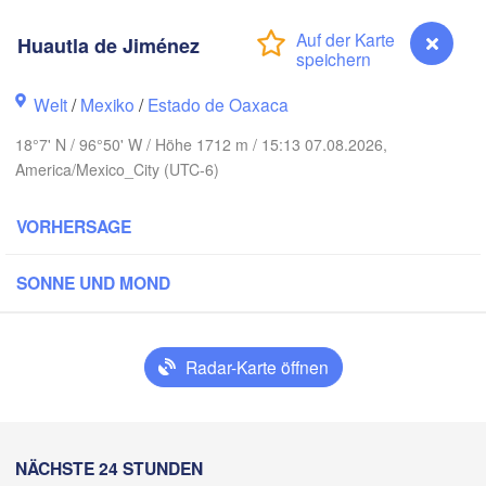
nclova
Huautla de Jiménez
Reynosa
Monterrey
Welt
/
Mexiko
/
Estado de Oaxaca
18°7' N / 96°50' W / Höhe 1712 m / 15:13 07.08.2026,
America/Mexico_City (UTC-6)
Ciudad Victoria
VORHERSAGE
Tampico
n Luis Potosí
SONNE UND MOND
eón
Querétaro
Poza Rica
Radar-Karte öffnen
Ciudad de México
Veracruz
Ciudad 
Huautla de Jiménez
NÄCHSTE 24 STUNDEN
Coatzacoalcos