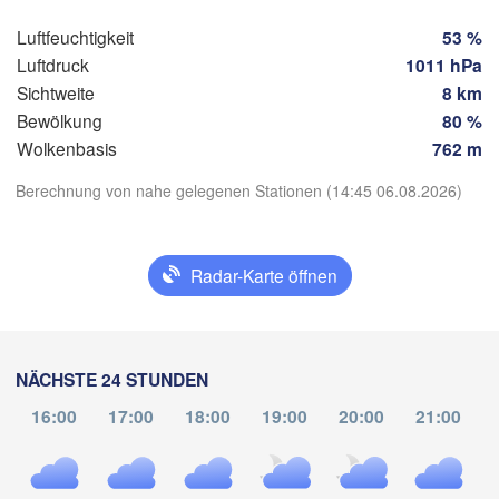
Luftfeuchtigkeit
53 %
Oaxaca de Juárez
BELIZ
Tuxtla Gutiérrez
Luftdruck
1011 hPa
Sichtweite
8 km
Bewölkung
80 %
San Pe
GUATEMALA
Wolkenbasis
762 m
Ciudad de 

Tapachula
Guatemala
App herunterladen
Berechnung von nahe gelegenen Stationen (14:45 06.08.2026)
San Salvador
Temperatur
Radar-Karte öffnen
2 m über dem Boden
Mo
Di
Mi
Do
Fr
Sa
So
NÄCHSTE 24 STUNDEN
03. Aug
04. Aug
05. Aug
06. Aug
07. Aug
08. Aug
09. Aug
16:00
17:00
18:00
19:00
20:00
21:00
19
20
21
22
23
00
01
:00
:00
:00
:00
:00
:00
:00