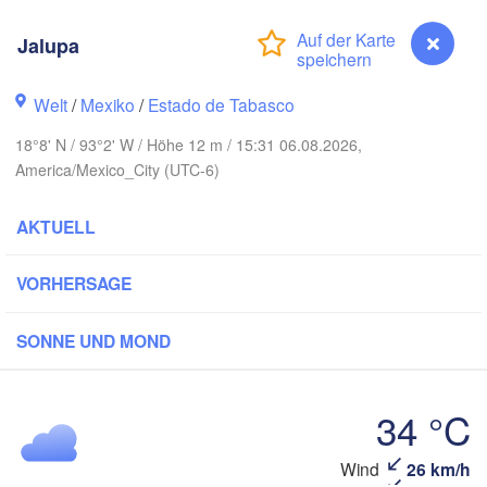
Jalupa
sa
Welt
/
Mexiko
/
Estado de Tabasco
18°8' N / 93°2' W / Höhe 12 m / 15:31 06.08.2026,
America/Mexico_City (UTC-6)
AKTUELL
mpico
VORHERSAGE
Mérida
SONNE UND MOND
oza Rica
Campeche
co
34 °C
Veracruz
Ciudad del Carmen
Chet
Tehuacán
Wind
26 km/h
Jalupa
Coatzacoalcos