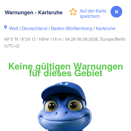
Warnungen - Karlsruhe
Rostock
Welt
/
Deutschland
/
Baden-Württemberg
/
Karlsruhe
Hamburg
Groningen
49°0' N / 8°24' O / Höhe 116 m / 04:28 06.08.2026, Europe/Berlin
Bremen
(UTC+2)
Be
Amsterdam
Hannover
Keine gültigen Warnungen
NIEDERLANDE
für dieses Gebiet
DEUTSCHLAND
Leipzig
Kassel
Bruxelles 

D
Köln
- Brussel
BELGIEN
Frankfurt am Main
Nürnberg
Reims
Warnungen - Karlsruhe