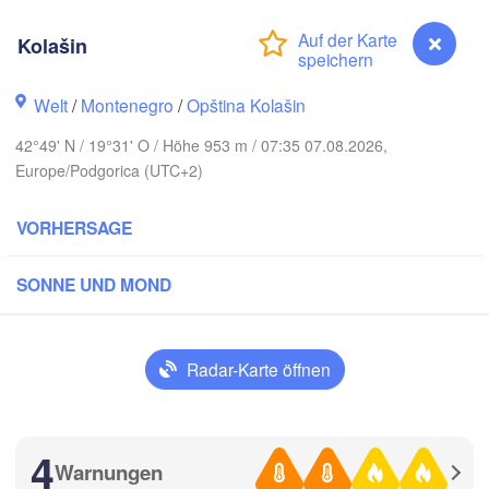
Brno
Івано-Ф
(Ivano
Kolašin
Košice
SLOWAKEI
Wien
Welt
/
Montenegro
/
Opština Kolašin
T
Debrecen
Budapest
42°49' N / 19°31' O / Höhe 953 m / 07:35 07.08.2026,
ICH
Europe/Podgorica (UTC+2)
Graz
UNGARN
Cluj-Napoc
VORHERSAGE
Szeged
Pécs
jana
Zagreb
Sibi
SONNE UND MOND
Београд

OATIEN
(Beograd)
Banja Luka
BOSNIEN UND 

Radar-Karte öffnen
Craiova
HERZEGOWINA
SERBIEN
Sarajevo
Пл
Ниш

Split
(P
(Niš)
4
София

Warnungen
Kolašin
(Sofia)