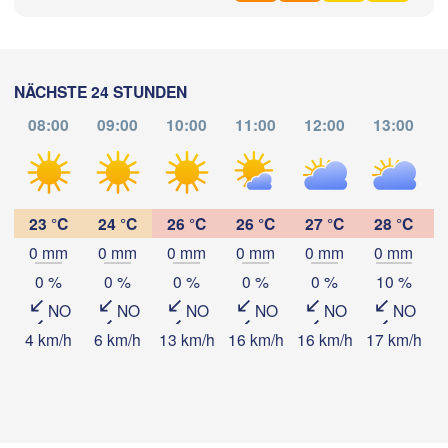
ra
Podgorica
Пл
Скопје

(P
(Skopje)
Foggia
NORDMAZEDONIEN
Tiranë
NÄCHSTE 24 STUNDEN
Θεσσαλονίκη

ALBANIEN
i
(Thessaloniki)
08:00
09:00
10:00
11:00
12:00
13:00
Λάρισα

App herunterladen
(Larissa)
GRIECHENLAND
23 °C
24 °C
26 °C
26 °C
27 °C
28 °C
Temperatur
Πάτρα

0 mm
0 mm
0 mm
0 mm
0 mm
0 mm
Αθήνα

(Patras)
(Athens)
0 %
0 %
0 %
0 %
0 %
10 %
2 m über dem Boden
Catania
NO
NO
NO
NO
NO
NO
Di
Mi
Do
Fr
Sa
So
Mo
4 km/h
6 km/h
13 km/h
16 km/h
16 km/h
17 km/h
1
04. Aug
05. Aug
06. Aug
07. Aug
08. Aug
09. Aug
10. Aug
4
03
04
05
06
07
08
09
:00
:00
:00
:00
:00
:00
:00