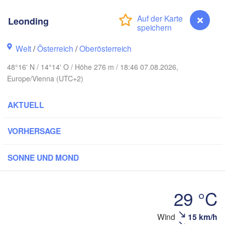
Koszalin
Rostock
Leonding
Hamburg
Szczecin
Bydgoszcz
n
Welt
/
Österreich
/
Oberösterreich
Berlin
48°16' N / 14°14' O / Höhe 276 m / 18:46 07.08.2026,
Poznań
annover
Europe/Vienna (UTC+2)
Zielona Góra
PO
AKTUELL
EUTSCHLAND
Leipzig
ssel
Wrocław
Dresden
VORHERSAGE
 Main
Praha
SONNE UND MOND
TSCHECHIEN
Nürnberg
Brno
29 °C
gart
SLOW
Wind
15 km/h
Leonding
Wien
München